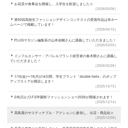
お花見や食事会を開催し、入学生を歓迎しました☆
［2026/05/06］
第50回高校生ファッションデザインコンテストの受賞作品は本ホー
ムページで掲載しています！
［2026/04/10］
PLUGマガジン編集長の山本佑輔さんに講義していただきました！
［2026/03/03］
インフルエンサー・アパレルブランド経営者の春木開さんに講義し
ていただきました！
［2026/02/26］
1/16(金)〜19(月)の4日間、学生ブランド「double-helix」のポップ
アップストアが開店します！
［2025/12/15］
2/8(日)にO.F.S学園祭ファッションショー2026が開催されます！
［2025/12/14］
高島屋のサスティナブル・アクションに参加し、出店・商品化☆
［2025/12/09］