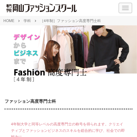
M
E
N
HOME
学科
［4年制］ファッション高度専門士科
U
ファッション高度専門士科
4年制大学と同等レベルの高度専門士の称号を得られます。クリエイ
ティブとファッションビジネスのスキルを総合的に学び、社会での即
戦力に。