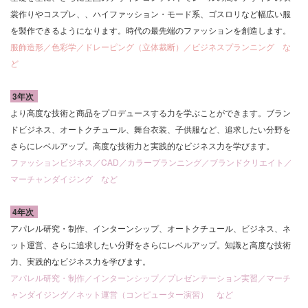
裳作りやコスプレ、
、ハイファッション・モード系、
ゴスロリなど幅広い服
を製作できるようになります。時代の最先端のファッションを創造します。
服飾造形／色彩学／ドレーピング（立体裁断）／ビジネスプランニング な
ど
3年次
より高度な技術と商品をプロデュースする力を学ぶことができます。ブラン
ドビジネス、オートクチュール、舞台衣装、子供服など、追求したい分野を
さらにレベルアップ。高度な技術力と実践的なビジネス力を学びます。
ファッションビジネス／CAD／カラープランニング／ブランドクリエイト／
マーチャンダイジング など
4年次
アパレル研究・制作、インターンシップ、オートクチュール、ビジネス、ネ
ット運営、さらに追求したい分野をさらにレベルアップ。知識と高度な技術
力、実践的なビジネス力を学びます。
アパレル研究・制作／インターンシップ
／
プレゼンテーション実習／マーチ
ャンダイジング
／ネット運営（コンピューター演習）
など