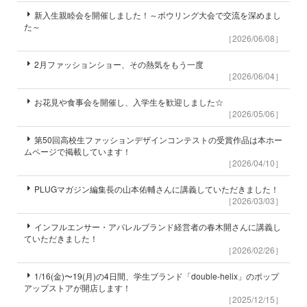
新入生親睦会を開催しました！～ボウリング大会で交流を深めまし
た～
［2026/06/08］
2月ファッションショー、その熱気をもう一度
［2026/06/04］
お花見や食事会を開催し、入学生を歓迎しました☆
［2026/05/06］
第50回高校生ファッションデザインコンテストの受賞作品は本ホー
ムページで掲載しています！
［2026/04/10］
PLUGマガジン編集長の山本佑輔さんに講義していただきました！
［2026/03/03］
インフルエンサー・アパレルブランド経営者の春木開さんに講義し
ていただきました！
［2026/02/26］
1/16(金)〜19(月)の4日間、学生ブランド「double-helix」のポップ
アップストアが開店します！
［2025/12/15］