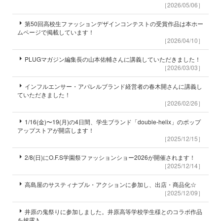
［2026/05/06］
第50回高校生ファッションデザインコンテストの受賞作品は本ホー
ムページで掲載しています！
［2026/04/10］
PLUGマガジン編集長の山本佑輔さんに講義していただきました！
［2026/03/03］
インフルエンサー・アパレルブランド経営者の春木開さんに講義し
ていただきました！
［2026/02/26］
1/16(金)〜19(月)の4日間、学生ブランド「double-helix」のポップ
アップストアが開店します！
［2025/12/15］
2/8(日)にO.F.S学園祭ファッションショー2026が開催されます！
［2025/12/14］
高島屋のサスティナブル・アクションに参加し、出店・商品化☆
［2025/12/09］
井原の鬼祭りに参加しました。井原高等学校学生様とのコラボ作品
を披露♪