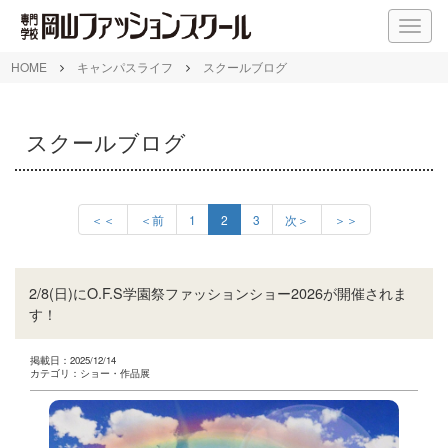
M
E
N
HOME
キャンパスライフ
スクールブログ
U
スクールブログ
＜＜
＜前
1
2
3
次＞
＞＞
2/8(日)にO.F.S学園祭ファッションショー2026が開催されま
す！
掲載日：2025/12/14
カテゴリ：ショー・作品展