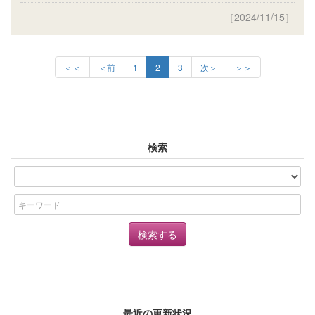
［2024/11/15］
＜＜
＜前
1
2
3
次＞
＞＞
検索
最近の更新状況