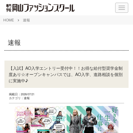
M
E
N
HOME
速報
U
速報
【入試】AO入学エントリー受付中！！お得な給付型奨学金制
度あり☆オープンキャンパスでは、AO入学、進路相談を個別
に実施中♪
掲載日：2026/07/21
カテゴリ：速報