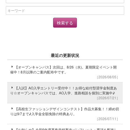
最近の更新状況
【オープンキャンパス】次回は、8/26（水)。夏期限定イベント開
催中！8月以降のご案内配布中です。
［2026/08/05］
【入試】AO入学エントリー受付中！！お得な給付型奨学金制度あ
り☆オープンキャンパスでは、AO入学、進路相談を個別に実施中♪
［2026/07/21］
【高校生ファッションデザインコンテスト】作品大募集！！締め切
りは9/7まで♪入学金全額免除の特典あり。
［2026/07/11］
【お知らせ】令和9年度募集学校案内パンフレット・要項を配布し