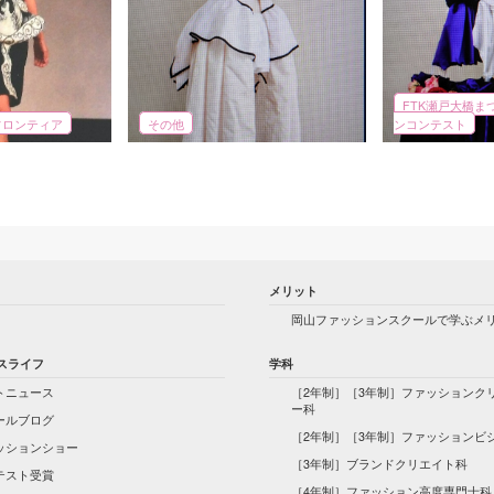
FTK瀬戸大橋ま
フロンティア
その他
ンコンテスト
メリット
岡山ファッションスクールで学ぶメ
スライフ
学科
トニュース
［2年制］［3年制］ファッションク
ー科
ールブログ
［2年制］［3年制］ファッションビ
ッションショー
［3年制］ブランドクリエイト科
テスト受賞
［4年制］ファッション高度専門士科