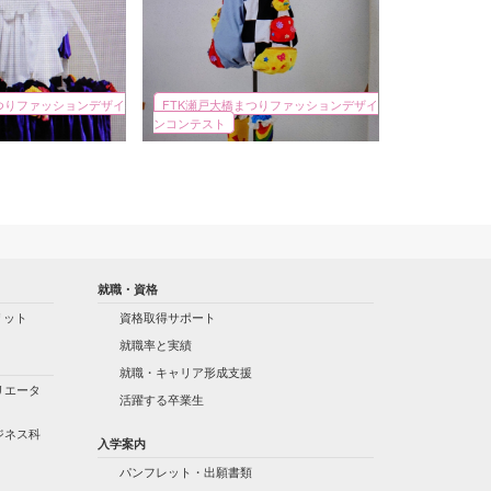
つりファッションデザイ
FTK瀬戸大橋まつりファッションデザイ
ンコンテスト
就職・資格
リット
資格取得サポート
就職率と実績
就職・キャリア形成支援
リエータ
活躍する卒業生
ジネス科
入学案内
パンフレット・出願書類