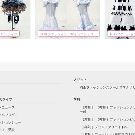
フロンティア
NDKファッションデザインコンテスト
NDKファッシ
メリット
岡山ファッションスクールで学ぶメ
スライフ
学科
トニュース
［2年制］［3年制］ファッションク
ー科
ールブログ
［2年制］［3年制］ファッションビ
ッションショー
［3年制］ブランドクリエイト科
テスト受賞
［4年制］ファッション高度専門士科